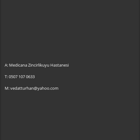
A:
Medicana Zincirlikuyu Hastanesi
T:
0507 107 0633
M:
vedatturhan@yahoo.com