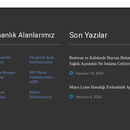
Son Yazılar
anlık Alanlarımız
patitler
Diyabetik Ayak
Restoran ve Kafelerde Hayvan Bulu
ar)
Enfeksiyonları
Sağlık Açısından Ne Anlama Geliyor
le Bulaşan
HIV Virüsü
Haziran 18, 2026
lar
Enfeksiyonları –
AIDS
Mayıs Lyme Hastalığı Farkındalık A
yon
Klinik
Haziran 4, 2026
ları
Mikrobiyoloji