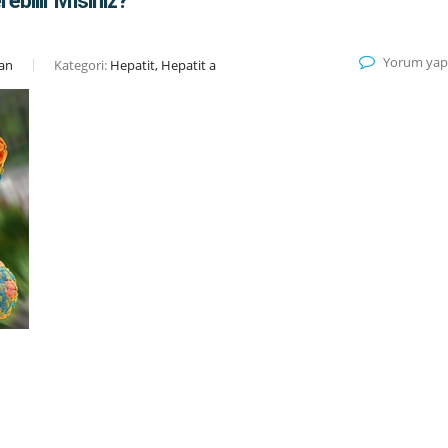
ebilir Misiniz?
Yorum yap
han
Kategori:
Hepatit, Hepatit a