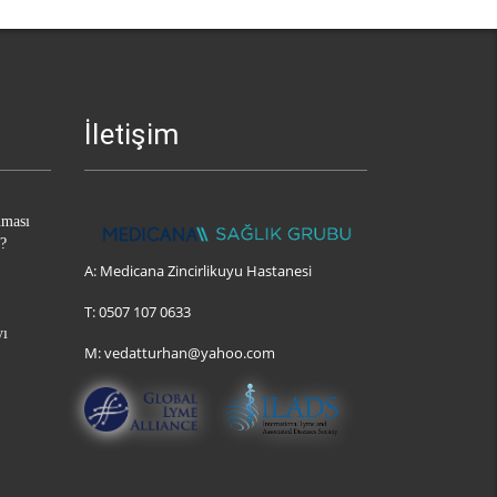
İletişim
nması
?
A:
Medicana Zincirlikuyu Hastanesi
T:
0507 107 0633
yı
M:
vedatturhan@yahoo.com