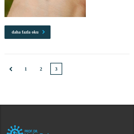
daha fazla oku
1
2
3