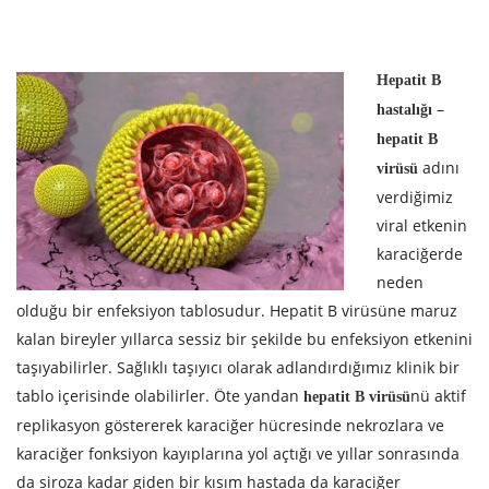
Hepatit B
–
hastalığı
hepatit B
adını
virüsü
verdiğimiz
viral etkenin
karaciğerde
neden
olduğu bir enfeksiyon tablosudur. Hepatit B virüsüne maruz
kalan bireyler yıllarca sessiz bir şekilde bu enfeksiyon etkenini
taşıyabilirler. Sağlıklı taşıyıcı olarak adlandırdığımız klinik bir
tablo içerisinde olabilirler. Öte yandan
nü aktif
hepatit B virüsü
replikasyon göstererek karaciğer hücresinde nekrozlara ve
karaciğer fonksiyon kayıplarına yol açtığı ve yıllar sonrasında
da siroza kadar giden bir kısım hastada da karaciğer